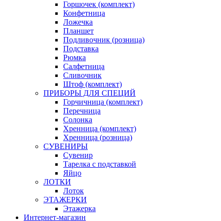
Горшочек (комплект)
Конфетница
Ложечка
Планшет
Подливочник (розница)
Подставка
Рюмка
Салфетница
Сливочник
Штоф (комплект)
ПРИБОРЫ ДЛЯ СПЕЦИЙ
Горчичница (комплект)
Перечница
Солонка
Хренница (комплект)
Хренница (розница)
СУВЕНИРЫ
Сувенир
Тарелка с подставкой
Яйцо
ЛОТКИ
Лоток
ЭТАЖЕРКИ
Этажерка
Интернет-магазин