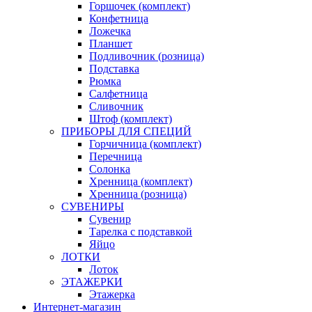
Горшочек (комплект)
Конфетница
Ложечка
Планшет
Подливочник (розница)
Подставка
Рюмка
Салфетница
Сливочник
Штоф (комплект)
ПРИБОРЫ ДЛЯ СПЕЦИЙ
Горчичница (комплект)
Перечница
Солонка
Хренница (комплект)
Хренница (розница)
СУВЕНИРЫ
Сувенир
Тарелка с подставкой
Яйцо
ЛОТКИ
Лоток
ЭТАЖЕРКИ
Этажерка
Интернет-магазин