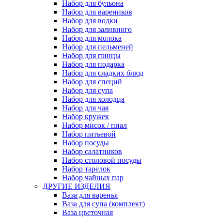
Набор для бульона
Набор для вареников
Набор для водки
Набор для заливного
Набор для молока
Набор для пельменей
Набор для пиццы
Набор для подарка
Набор для сладких блюд
Набор для специй
Набор для супа
Набор для холодца
Набор для чая
Набор кружек
Набор мисок / пиал
Набор питьевой
Набор посуды
Набор салатников
Набор столовой посуды
Набор тарелок
Набор чайных пар
ДРУГИЕ ИЗДЕЛИЯ
Ваза для варенья
Ваза для супа (комплект)
Ваза цветочная