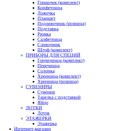
Горшочек (комплект)
Конфетница
Ложечка
Планшет
Подливочник (розница)
Подставка
Рюмка
Салфетница
Сливочник
Штоф (комплект)
ПРИБОРЫ ДЛЯ СПЕЦИЙ
Горчичница (комплект)
Перечница
Солонка
Хренница (комплект)
Хренница (розница)
СУВЕНИРЫ
Сувенир
Тарелка с подставкой
Яйцо
ЛОТКИ
Лоток
ЭТАЖЕРКИ
Этажерка
Интернет-магазин