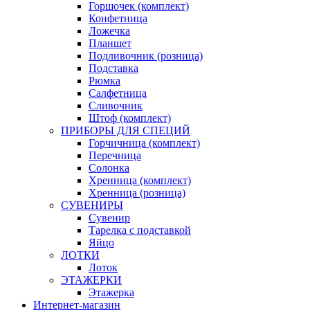
Горшочек (комплект)
Конфетница
Ложечка
Планшет
Подливочник (розница)
Подставка
Рюмка
Салфетница
Сливочник
Штоф (комплект)
ПРИБОРЫ ДЛЯ СПЕЦИЙ
Горчичница (комплект)
Перечница
Солонка
Хренница (комплект)
Хренница (розница)
СУВЕНИРЫ
Сувенир
Тарелка с подставкой
Яйцо
ЛОТКИ
Лоток
ЭТАЖЕРКИ
Этажерка
Интернет-магазин