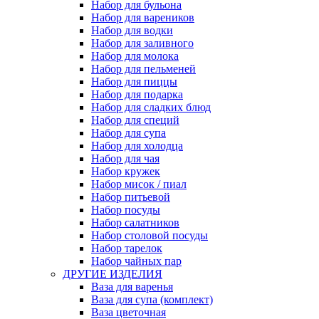
Набор для бульона
Набор для вареников
Набор для водки
Набор для заливного
Набор для молока
Набор для пельменей
Набор для пиццы
Набор для подарка
Набор для сладких блюд
Набор для специй
Набор для супа
Набор для холодца
Набор для чая
Набор кружек
Набор мисок / пиал
Набор питьевой
Набор посуды
Набор салатников
Набор столовой посуды
Набор тарелок
Набор чайных пар
ДРУГИЕ ИЗДЕЛИЯ
Ваза для варенья
Ваза для супа (комплект)
Ваза цветочная