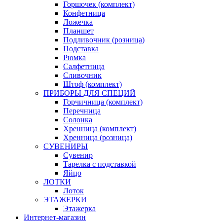
Горшочек (комплект)
Конфетница
Ложечка
Планшет
Подливочник (розница)
Подставка
Рюмка
Салфетница
Сливочник
Штоф (комплект)
ПРИБОРЫ ДЛЯ СПЕЦИЙ
Горчичница (комплект)
Перечница
Солонка
Хренница (комплект)
Хренница (розница)
СУВЕНИРЫ
Сувенир
Тарелка с подставкой
Яйцо
ЛОТКИ
Лоток
ЭТАЖЕРКИ
Этажерка
Интернет-магазин