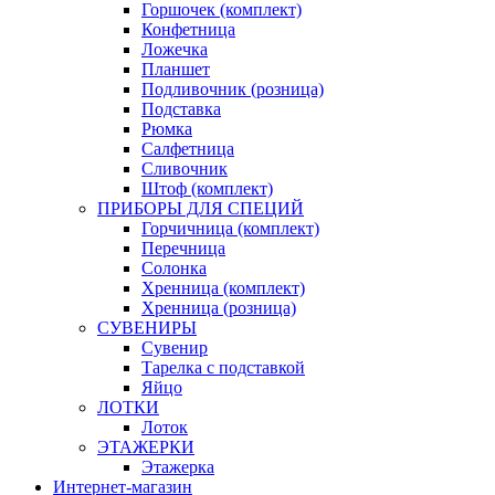
Горшочек (комплект)
Конфетница
Ложечка
Планшет
Подливочник (розница)
Подставка
Рюмка
Салфетница
Сливочник
Штоф (комплект)
ПРИБОРЫ ДЛЯ СПЕЦИЙ
Горчичница (комплект)
Перечница
Солонка
Хренница (комплект)
Хренница (розница)
СУВЕНИРЫ
Сувенир
Тарелка с подставкой
Яйцо
ЛОТКИ
Лоток
ЭТАЖЕРКИ
Этажерка
Интернет-магазин