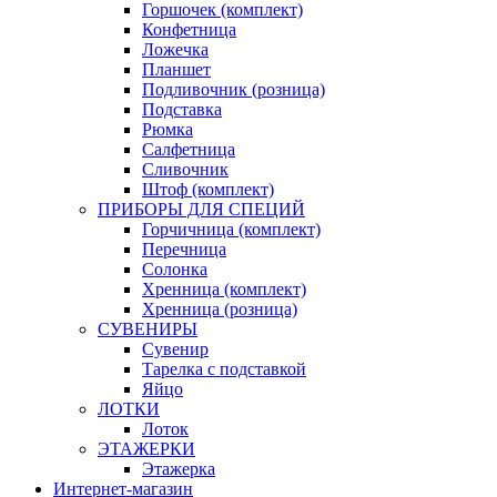
Горшочек (комплект)
Конфетница
Ложечка
Планшет
Подливочник (розница)
Подставка
Рюмка
Салфетница
Сливочник
Штоф (комплект)
ПРИБОРЫ ДЛЯ СПЕЦИЙ
Горчичница (комплект)
Перечница
Солонка
Хренница (комплект)
Хренница (розница)
СУВЕНИРЫ
Сувенир
Тарелка с подставкой
Яйцо
ЛОТКИ
Лоток
ЭТАЖЕРКИ
Этажерка
Интернет-магазин