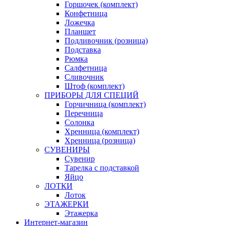
Горшочек (комплект)
Конфетница
Ложечка
Планшет
Подливочник (розница)
Подставка
Рюмка
Салфетница
Сливочник
Штоф (комплект)
ПРИБОРЫ ДЛЯ СПЕЦИЙ
Горчичница (комплект)
Перечница
Солонка
Хренница (комплект)
Хренница (розница)
СУВЕНИРЫ
Сувенир
Тарелка с подставкой
Яйцо
ЛОТКИ
Лоток
ЭТАЖЕРКИ
Этажерка
Интернет-магазин